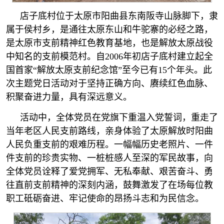
店子底村位于太原市阳曲县东南阪寺山脉脚下，隶
属于侯村乡，是通往太原东山和牛驼寨的必经之路，
是太原市支前精神红色教育基地，也是解放太原战役
中知名的支前模范村。自2006年初店子底村建立起全
国首家“解放太原支前纪念馆”至今已有15个年头。此
次主题党日活动对于坚持正确方向、赓续红色血脉、
积聚奋进力量，具有深远意义。
活动中，全体党员在党旗下重温入党誓词，重走了
当年老区人民支前路线，亲身体验了太原解放时阳曲
人民负重支前的艰难历程。一幅幅历史老照片、一件
件支前的珍贵实物、一桩桩感人至深的军民故事，向
全体党员诠释了爱党拥军、无私奉献、艰苦奋斗、勇
往直前支前精神的深刻内涵，鼓舞激发了在场每位教
职工砥砺奋进、牢记使命的昂扬斗志和为民信念。